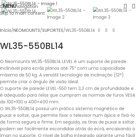
MENU
Skip to navigation
Skip to main content
Início
NEOMOUNTS
SUPORTES
WL35-550BL14
WL35-550BL14
O Neomounts WL35-550BL14 LEVEL é um suporte de parede
inclinável para ecrãs planos até 75″ com uma capacidade
máxima de 50 kg. A versátil tecnologia de inclinação (12°)
permite criar o ângulo de visão ideal.
O suporte de parede LEVEL-550 tem 3,3 cm de profundidade e
é adequado para telas que cumpram as normas de furos VESA
de 100×100 a 400×400 mm.
O WL35-550BL14 possui um prático sistema magnético de
puxar e soltar, que permite fixar o televisor num ápice e fixá-lo
de forma segura e firme. Em seguida, as tiras de puxar e soltar
podem ser facilmente escondidas atrás do ecrã, encaixando o
íman no suporte. O nível de bolha integrado garante uma fácil