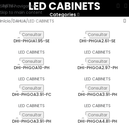
LED CABINETS
MENU
Skip to navigation
Skip to main content
Categories
Início
DAHUA
LED CABINETS
Consultar
Consultar
DHI-PHGIA1.95-SE
DHI-PHGIA2.61-SE
LED CABINETS
LED CABINETS
Consultar
Consultar
DHI-PHGOA10-PH
DHI-PHGOA2.97-PH
LED CABINETS
LED CABINETS
Consultar
Consultar
DHI-PHGOA3.91-FC
DHI-PHGOA3.91-PH
LED CABINETS
LED CABINETS
Consultar
Consultar
DHI-PHGOA3.91-PH
DHI-PHGOA4.81-PH