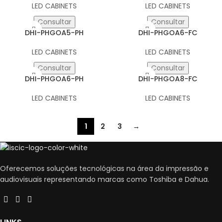
LED CABINETS
LED CABINETS
Consultar
Consultar
DHI-PHGOA5-PH
DHI-PHGOA6-FC
LED CABINETS
LED CABINETS
Consultar
Consultar
DHI-PHGOA6-PH
DHI-PHGOA8-FC
LED CABINETS
LED CABINETS
1
2
3
→
Oferecemos soluções tecnológicas na área da impressão e
audiovisuais representando marcas como Toshiba e Dahua.