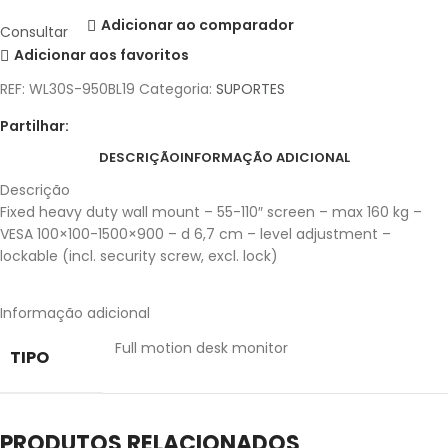
Adicionar ao comparador
Consultar
Adicionar aos favoritos
REF:
WL30S-950BL19
Categoria:
SUPORTES
Partilhar:
DESCRIÇÃO
INFORMAÇÃO ADICIONAL
Descrição
Fixed heavy duty wall mount – 55-110″ screen – max 160 kg –
VESA 100×100-1500×900 – d 6,7 cm – level adjustment –
lockable (incl. security screw, excl. lock)
Informação adicional
Full motion desk monitor
TIPO
PRODUTOS RELACIONADOS