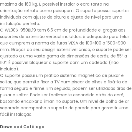
máxima de 160 kg. É possível instalar o ecrã tanto na
orientação retrato como paisagem. O suporte possui suportes
individuais com ajuste de altura e ajuste de nível para uma
instalação perfeita.
O WL30S-950BL19 tem 6,5 cm de profundidade e, graças aos
suportes de extensão vertical incluídos, é adequado para telas
que cumprem a norma de furos VESA de 100×100 a 1500×900
mm. Graças ao seu design extensível único, o suporte pode ser
ajustado a uma vasta gama de dimensões de ecrãs; de 55″ a
110″. É possível bloquear o suporte com um cadeado (não
incluído).
O suporte possui um prático sistema magnético de puxar e
soltar, que permite fixar a TV num piscar de olhos e fixá-la de
forma segura e firme. Em seguida, podem ser utilizadas tiras de
puxar e soltar. Pode ser facilmente escondido atrás do ecrã,
bastando encaixar o íman no suporte. Um nível de bolha de ar
separado acompanha o suporte de parede para garantir uma
fácil instalação.
Download Catálogo