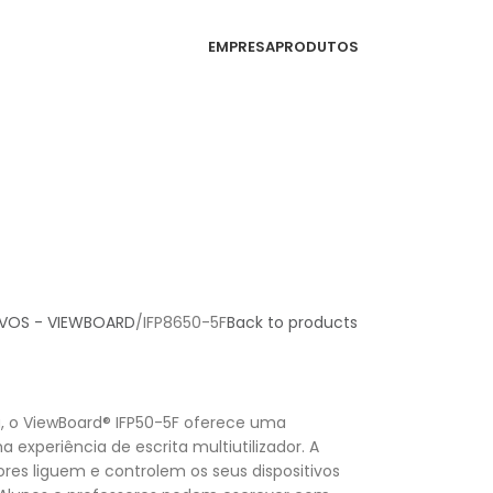
EMPRESA
PRODUTOS
IVOS - VIEWBOARD
IFP8650-5F
Back to products
 o ViewBoard® IFP50-5F oferece uma
a experiência de escrita multiutilizador. A
res liguem e controlem os seus dispositivos