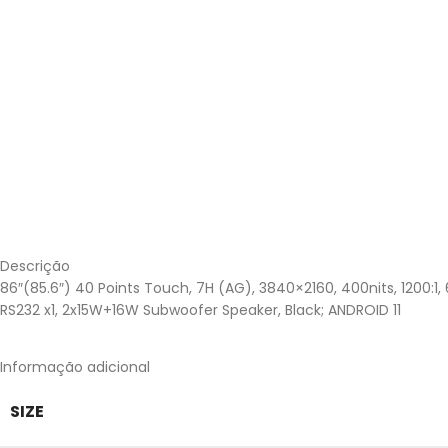
Descrição
86″(85.6″) 40 Points Touch, 7H (AG), 3840×2160, 400nits, 1200:1, 6
RS232 x1, 2x15W+16W Subwoofer Speaker, Black; ANDROID 11
Informação adicional
SIZE