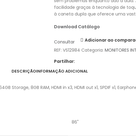
sem problemas enquanto dão a aula. 
facilidade graças à tecnologia de toq
à caneta dupla que oferece uma vast
Download Catálogo
Adicionar ao compara
Consultar
REF:
VS12984
Categoria:
MONITORES IN
Partilhar:
DESCRIÇÃO
INFORMAÇÃO ADICIONAL
4GB Storage, 8GB RAM, HDMI in x3, HDMI out x1, SPDIF x1, Earphone 
86"