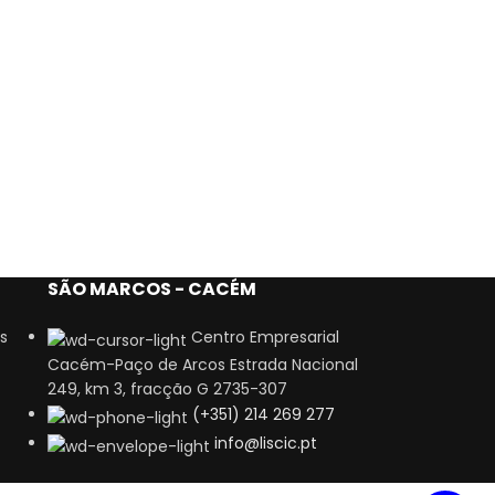
SÃO MARCOS - CACÉM
s
Centro Empresarial
Cacém-Paço de Arcos Estrada Nacional
249, km 3, fracção G 2735-307
(+351) 214 269 277
info@liscic.pt