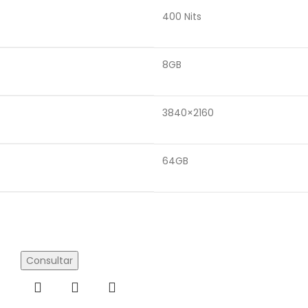
400 Nits
8GB
3840×2160
64GB
Consultar