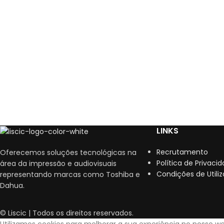
LINKS
Recrutamento
Oferecemos soluções tecnológicas na
Política de Privaci
área da impressão e audiovisuais
Condições de Utili
representando marcas como Toshiba e
Dahua.
© Liscic | Todos os direitos reservados.