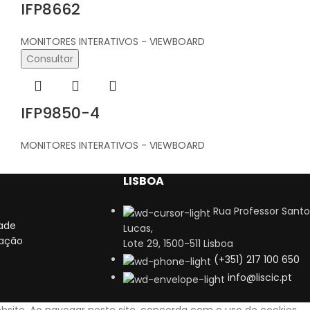
IFP8662
MONITORES INTERATIVOS - VIEWBOARD
Consultar
IFP9850-4
MONITORES INTERATIVOS - VIEWBOARD
LISBOA
Rua Professor Santo
dade
Lucas,
zação
Lote 29, 1500-511 Lisboa
(+351) 217 100 650
info@liscic.pt