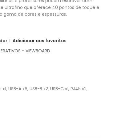
Alunos e professores podem escrever com
ue ultrafino que oferece 40 pontos de toque e
a gama de cores e espessuras.
dor
Adicionar aos favoritos
TERATIVOS - VIEWBOARD
x1, USB-A x6, USB-B x2, USB-C x1, RJ45 x2,