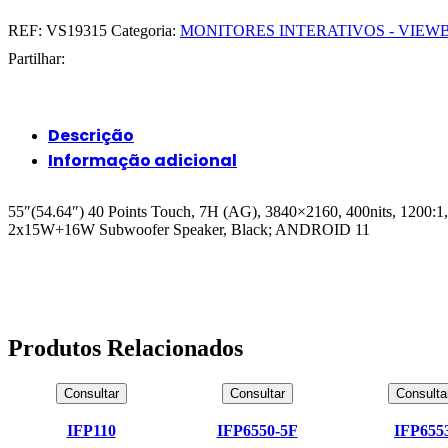
REF:
VS19315
Categoria:
MONITORES INTERATIVOS - VIE
Partilhar:
Descrição
Informação adicional
55″(54.64″) 40 Points Touch, 7H (AG), 3840×2160, 400nits, 120
2x15W+16W Subwoofer Speaker, Black; ANDROID 11
Produtos Relacionados
Consultar
Consultar
Consulta
IFP110
IFP6550-5F
IFP655