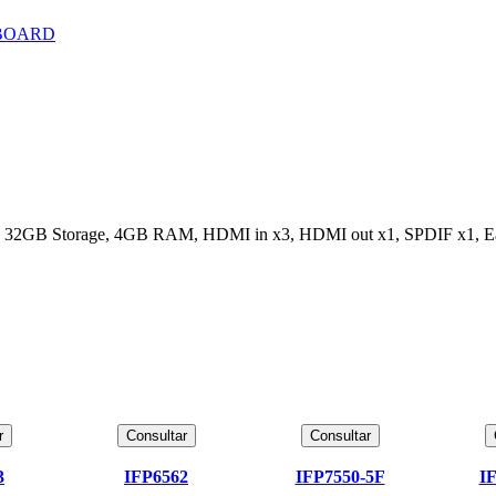
WBOARD
0:1, 32GB Storage, 4GB RAM, HDMI in x3, HDMI out x1, SPDIF x1, 
r
Consultar
Consultar
3
IFP6562
IFP7550-5F
I