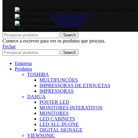
Centro Empresarial Cacém-Paço de Arcos Es
(+351) 214 269 277
info@liscic.pt
© Liscic | Todos os direitos reservados.
Search
Comece a escrever para ver os produtos que procura.
Fechar
Search
Empresa
Produtos
TOSHIBA
MULTIFUNÇÕES
IMPRESSORAS DE ETIQUETAS
IMPRESSORAS
DAHUA
POSTER LED
MONITORES INTERATIVOS
MONITORES
LED CABINETS
LED ALL-IN-ONE
DIGITAL SIGNAGE
VIEWSONIC