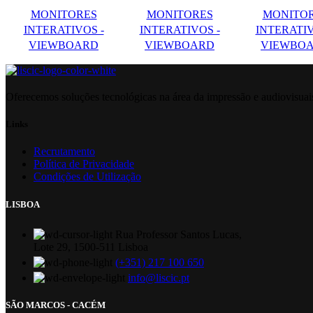
MONITORES
MONITORES
MONITO
INTERATIVOS -
INTERATIVOS -
INTERATIV
VIEWBOARD
VIEWBOARD
VIEWBO
Oferecemos soluções tecnológicas na área da impressão e audiovisua
Links
Recrutamento
Política de Privacidade
Condições de Utilização
LISBOA
Rua Professor Santos Lucas,
Lote 29, 1500-511 Lisboa
(+351) 217 100 650
info@liscic.pt
SÃO MARCOS - CACÉM