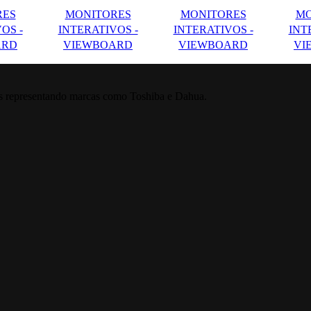
RES
MONITORES
MONITORES
MO
OS -
INTERATIVOS -
INTERATIVOS -
INT
ARD
VIEWBOARD
VIEWBOARD
VI
is representando marcas como Toshiba e Dahua.