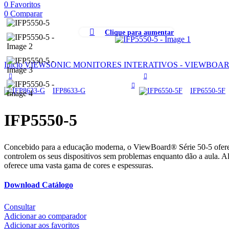
0
Favoritos
0
Comparar
Clique para aumentar
Início
VIEWSONIC
MONITORES INTERATIVOS - VIEWBOA
IFP8633-G
IFP6550-5F
IFP5550-5
Concebido para a educação moderna, o ViewBoard® Série 50-5 oferece u
controlem os seus dispositivos sem problemas enquanto dão a aula. Al
oferece uma vasta gama de cores e espessuras.
Download Catálogo
Consultar
Adicionar ao comparador
Adicionar aos favoritos