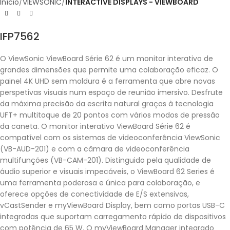
Início
VIEWSONIC
INTERACTIVE DISPLAYS - VIEWBOARD
IFP7562
O ViewSonic ViewBoard Série 62 é um monitor interativo de
grandes dimensões que permite uma colaboração eficaz. O
painel 4K UHD sem moldura é a ferramenta que abre novas
perspetivas visuais num espaço de reunião imersivo. Desfrute
da máxima precisão da escrita natural graças à tecnologia
UFT+ multitoque de 20 pontos com vários modos de pressão
da caneta. O monitor interativo ViewBoard Série 62 é
compatível com os sistemas de videoconferência ViewSonic
(VB-AUD-201) e com a câmara de videoconferência
multifunções (VB-CAM-201). Distinguido pela qualidade de
áudio superior e visuais impecáveis, o ViewBoard 62 Series é
uma ferramenta poderosa e única para colaboração, e
oferece opções de conectividade de E/S extensivas,
vCastSender e myViewBoard Display, bem como portas USB-C
integradas que suportam carregamento rápido de dispositivos
com potência de 65 W. O myViewBoard Manager integrado