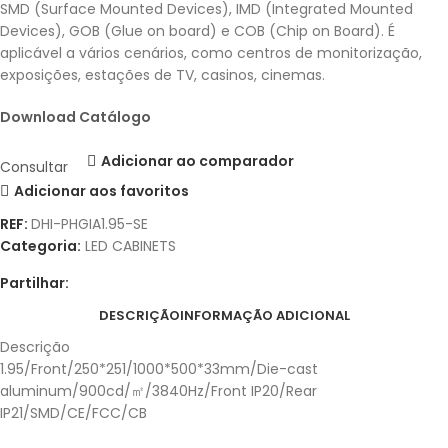
SMD (Surface Mounted Devices), IMD (Integrated Mounted
Devices), GOB (Glue on board) e COB (Chip on Board). É
aplicável a vários cenários, como centros de monitorização,
exposições, estações de TV, casinos, cinemas.
Download Catálogo
Adicionar ao comparador
Consultar
Adicionar aos favoritos
REF:
DHI-PHGIA1.95-SE
Categoria:
LED CABINETS
Partilhar:
DESCRIÇÃO
INFORMAÇÃO ADICIONAL
Descrição
1.95/Front/250*251/1000*500*33mm/Die-cast
aluminum/900cd/㎡/3840Hz/Front IP20/Rear
IP21/SMD/CE/FCC/CB