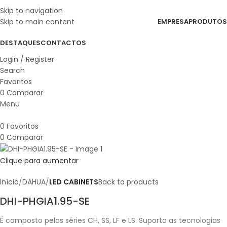
Skip to navigation
Skip to main content
EMPRESA
PRODUTOS
DESTAQUES
CONTACTOS
Login / Register
Search
Favoritos
0
Comparar
Menu
0
Favoritos
0
Comparar
Clique para aumentar
Início
DAHUA
LED CABINETS
Back to products
DHI-PHGIA1.95-SE
É composto pelas séries CH, SS, LF e LS. Suporta as tecnologias