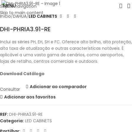
MENU
Skip to navigation
Skip to main content
Início
DAHUA
LED CABINETS
DHI-PHRIA3.91-RE
Inclui as séries PH, EH, SH e FC. Oferece alto brilho, alta proteção,
alta taxa de atualização e outras características notáveis. É
aplicável a uma vasta gama de cenários, como aeroportos,
lojas de retalho, centros comerciais e outdoors.
Download Catálogo
Adicionar ao comparador
Consultar
Adicionar aos favoritos
REF:
DHI-PHRIA3.91-RE
Categoria:
LED CABINETS
Partilhar: