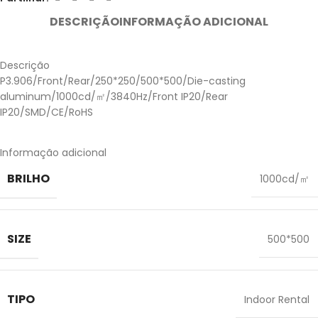
DESCRIÇÃO
INFORMAÇÃO ADICIONAL
Descrição
P3.906/Front/Rear/250*250/500*500/Die-casting
aluminum/1000cd/㎡/3840Hz/Front IP20/Rear
IP20/SMD/CE/RoHS
Informação adicional
BRILHO
1000cd/㎡
SIZE
500*500
TIPO
Indoor Rental