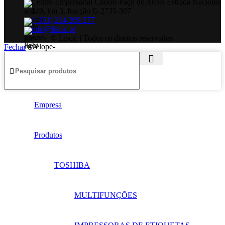
Centro Empresarial Cacém-Paço de Arcos Estrada Nacional
249, km 3, fracção G 2735-307
(+351) 214 269 277
info@liscic.pt
© Liscic | Todos os direitos reservados.
Fechar
Empresa
Produtos
TOSHIBA
MULTIFUNÇÕES