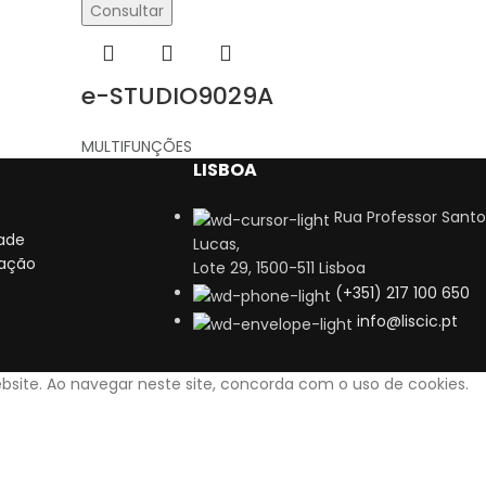
Consultar
e-STUDIO9029A
MULTIFUNÇÕES
LISBOA
Rua Professor Santo
dade
Lucas,
zação
Lote 29, 1500-511 Lisboa
(+351) 217 100 650
info@liscic.pt
bsite. Ao navegar neste site, concorda com o uso de cookies.