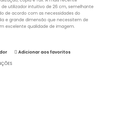
lização, cópia e fax. A mais recente
e utilizador intuitivo de 26 cm, semelhante
ado de acordo com as necessidades do
édia e grande dimensão que necessitem de
om excelente qualidade de imagem.
dor
Adicionar aos favoritos
NÇÕES