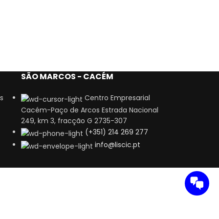
SÃO MARCOS - CACÉM
s
Centro Empresarial
Cacém-Paço de Arcos Estrada Nacional
249, km 3, fracção G 2735-307
(+351) 214 269 277
info@liscic.pt