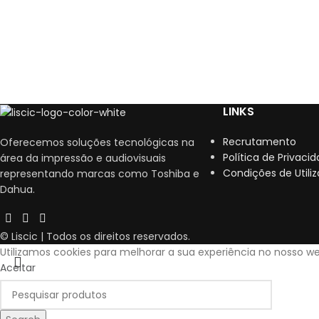
LINKS
Recrutamento
Oferecemos soluções tecnológicas na
Política de Privaci
área da impressão e audiovisuais
Condições de Utili
representando marcas como Toshiba e
Dahua.
© Liscic | Todos os direitos reservados.
Utilizamos cookies para melhorar a sua experiência no nosso we
Aceitar