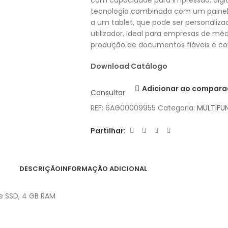
com capacidade para impressão, digita
tecnologia combinada com um painel d
a um tablet, que pode ser personaliz
utilizador. Ideal para empresas de m
produção de documentos fiáveis e c
Download Catálogo
Adicionar ao compara
Consultar
REF:
6AG00009955
Categoria:
MULTIFU
Partilhar:
DESCRIÇÃO
INFORMAÇÃO ADICIONAL
re SSD, 4 GB RAM