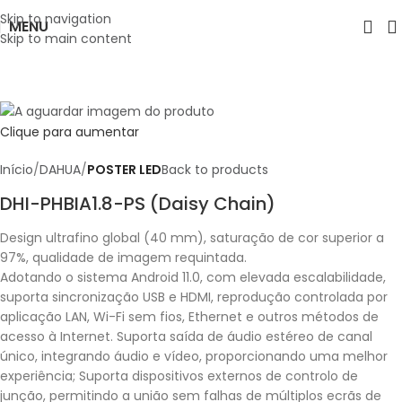
Skip to navigation
MENU
Skip to main content
Clique para aumentar
Início
DAHUA
POSTER LED
Back to products
DHI-PHBIA1.8-PS (Daisy Chain)
Design ultrafino global (40 mm), saturação de cor superior a
97%, qualidade de imagem requintada.
Adotando o sistema Android 11.0, com elevada escalabilidade,
suporta sincronização USB e HDMI, reprodução controlada por
aplicação LAN, Wi-Fi sem fios, Ethernet e outros métodos de
acesso à Internet. Suporta saída de áudio estéreo de canal
único, integrando áudio e vídeo, proporcionando uma melhor
experiência;
Suporta dispositivos externos de controlo de
junção, permitindo a união sem falhas de múltiplos ecrãs de