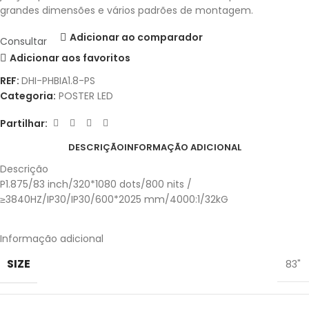
grandes dimensões e vários padrões de montagem.
Adicionar ao comparador
Consultar
Adicionar aos favoritos
REF:
DHI-PHBIA1.8-PS
Categoria:
POSTER LED
Partilhar:
DESCRIÇÃO
INFORMAÇÃO ADICIONAL
Descrição
P1.875/83 inch/320*1080 dots/800 nits /
≥3840HZ/IP30/IP30/600*2025 mm/4000:1/32kG
Informação adicional
SIZE
83"