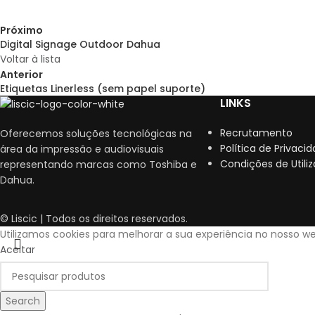
Próximo
Digital Signage Outdoor Dahua
Voltar à lista
Anterior
Etiquetas Linerless (sem papel suporte)
LINKS
Recrutamento
Oferecemos soluções tecnológicas na
Política de Privaci
área da impressão e audiovisuais
Condições de Utili
representando marcas como Toshiba e
Dahua.
© Liscic | Todos os direitos reservados.
Utilizamos cookies para melhorar a sua experiência no nosso we
Aceitar
Search