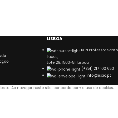
LISBOA
Rua Professor Santo
dade
Lucas,
zação
Lote 29, 1500-511 Lisboa
(+351) 217 100 650
info@liscic.pt
bsite. Ao navegar neste site, concorda com o uso de cookies.