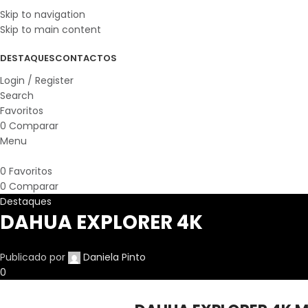
Skip to navigation
Skip to main content
DESTAQUES
CONTACTOS
Login / Register
Search
Favoritos
0
Comparar
Menu
0
Favoritos
0
Comparar
Destaques
DAHUA EXPLORER 4K
Publicado por
Daniela Pinto
0