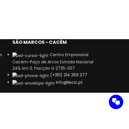
SÃO MARCOS - CACÉM
s
Centro Empresarial
Cacém-Paço de Arcos Estrada Nacional
249, km 3, fracção G 2735-307
(+351) 214 269 277
info@liscic.pt