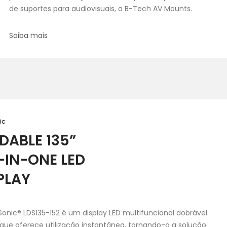
de suportes para audiovisuais, a B-Tech AV Mounts.
Saiba mais
ic
DABLE 135”
-IN-ONE LED
PLAY
onic® LDS135-152 é um display LED multifuncional dobrável
 que oferece utilização instantânea, tornando-o a solução