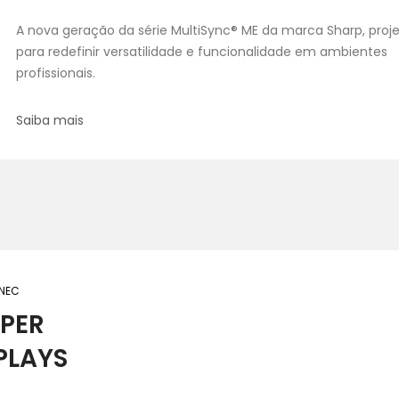
A nova geração da série MultiSync® ME da marca Sharp, proj
para redefinir versatilidade e funcionalidade em ambientes
profissionais.
Saiba mais
 NEC
PER
PLAYS